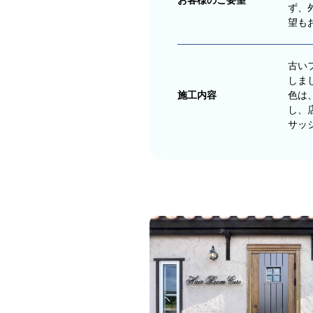
ず、
望も
古い
しま
施工内容
色は
し、
サッ