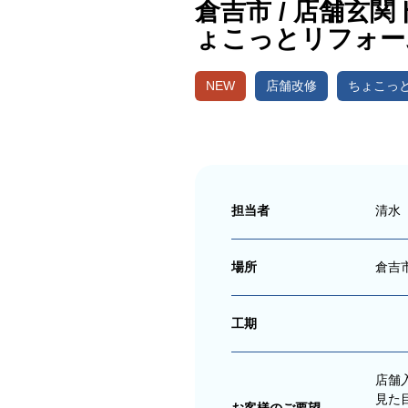
倉吉市 / 店舗
ょこっとリフォー
NEW
店舗改修
ちょこっ
担当者
清水
場所
倉吉
工期
店舗
見た
お客様のご要望