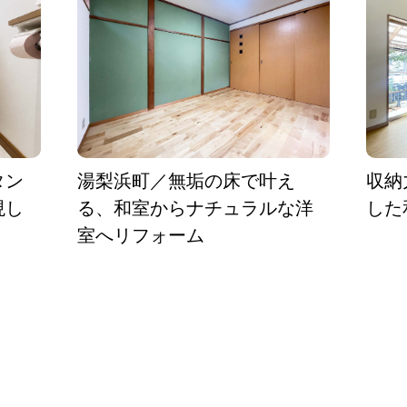
タン
湯梨浜町／無垢の床で叶え
収納
現し
る、和室からナチュラルな洋
した
室へリフォーム