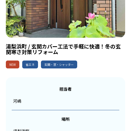
湯梨浜町 / 玄関カバー工法で手軽に快適！冬の玄
関寒さ対策リフォーム
NEW
省エネ
玄関・窓・シャッター
担当者
河嶋
場所