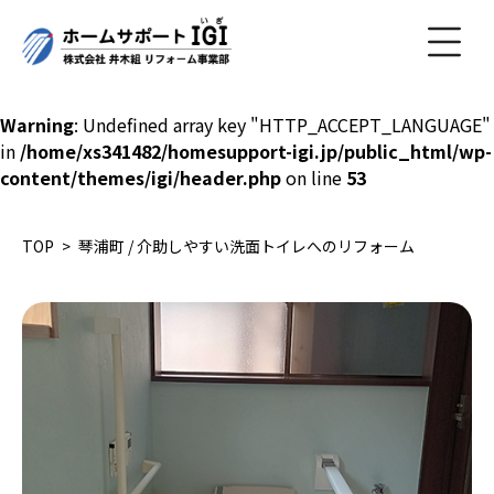
Warning
: Undefined array key "HTTP_ACCEPT_LANGUAGE"
in
/home/xs341482/homesupport-igi.jp/public_html/wp-
content/themes/igi/header.php
on line
53
TOP
琴浦町 / 介助しやすい洗面トイレへのリフォーム