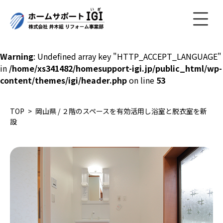
Warning
: Undefined array key "HTTP_ACCEPT_LANGUAGE"
in
/home/xs341482/homesupport-igi.jp/public_html/wp-
content/themes/igi/header.php
on line
53
TOP
岡山県 / ２階のスペースを有効活用し浴室と脱衣室を新
設